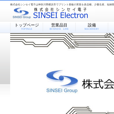
株式会社シンセイ電子は神奈川県横浜市でプリント基板の実装を多品種、少量生産、短納期
トップページ
営業品目
設備
TOP PAGE
BUSINESS LINE
MACHINERY